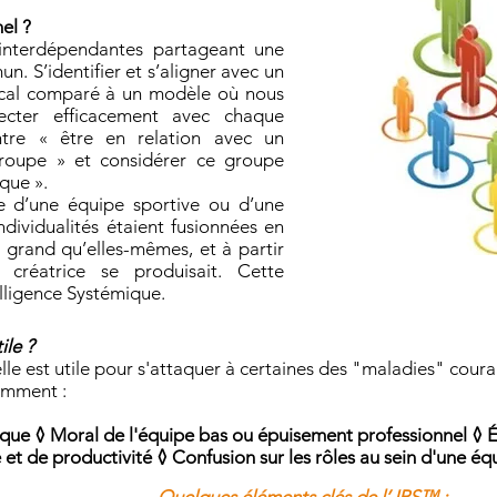
el ?
interdépendantes partageant une
n. S’identifier et s’aligner avec un
cal comparé à un modèle où nous
cter efficacement avec chaque
entre « être en relation avec un
roupe » et considérer ce groupe
que ».
e d’une équipe sportive ou d’une
ndividualités étaient fusionnées en
grand qu’elles-mêmes, et à partir
 créatrice se produisait. Cette
elligence Systémique.
ile ?
e est utile pour s'attaquer à certaines des "maladies" couran
tamment :
que ◊ Moral de l'équipe bas ou épuisement professionnel ◊ Év
 et de productivité ◊ Confusion sur les rôles au sein d'une éq