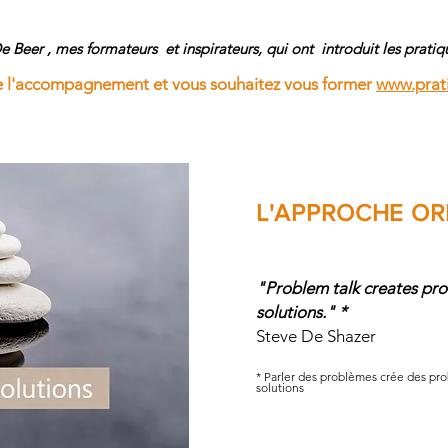
e Beer , mes formateurs et inspirateurs, qui ont introduit les prati
 de l'accompagnement et vous souhaitez vous former
www.prati
L'APPROCHE OR
"Problem talk creates pro
solutions." *
Steve De Shazer
* Parler des problèmes crée des pro
solutions