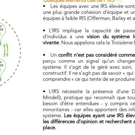
Quelques éléments clés de l’ IRS™ :
• Les équipes avec une IRS élevée sont
une plus grande cohésion d’équipe et un
équipes à faible IRS (Offerman, Bailey et a
• L’IRS implique la capacité de pass
d’individus à une
vision du système 
vivante
. Nous appelons cela la Troisième 
• Un
conflit n’est pas considéré comm
perçu comme un signal qu’un changem
système. Il s’agit de le géré avec soin
constructif. Il ne s’agit pas de savoir « qui
comprendre « ce qui tente de se produire
• L’IRS nécessite la présence d’une 
Mindell), pratique qui reconnaît que to
besoin d’être entendues - y compris ce
minoritaires - car elles apportent
des inf
système.
Les équipes ayant une IRS élev
les différences d’opinion et recherchent 
place.