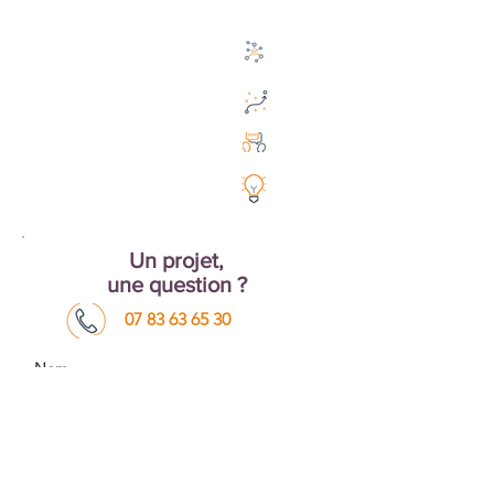
& d'Organisation
Cohésion &
Team Developpement
Accompagnement
du Changement
Conseil management
Coaching Individuel
Un
projet,
une question ?
07 83 63 65 30
Nom
E-mail *